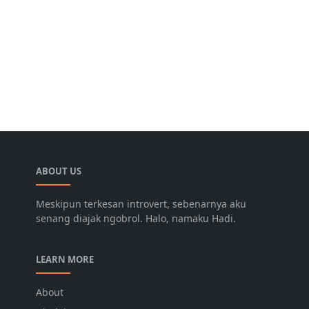
ABOUT US
Meskipun terkesan introvert, sebenarnya aku
senang diajak ngobrol. Halo, namaku Hadi.
LEARN MORE
About