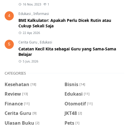
16 Nov, 2023
1
Edukasi
,
Informasi
4
BMI Kalkulator: Apakah Perlu Dicek Rutin atau
Cukup Sekali Saja
22 Apr, 2026
Cerita Guru
,
Edukasi
5
Catatan Kecil Kita sebagai Guru yang Sama-Sama
Belajar
5 Jun, 2026
CATEGORIES
Kesehatan
Bisnis
[18]
[14]
Review
Edukasi
[13]
[11]
Finance
Otomotif
[11]
[11]
Cerita Guru
JKT48
[9]
[2]
Ulasan Buku
Pets
[2]
[1]