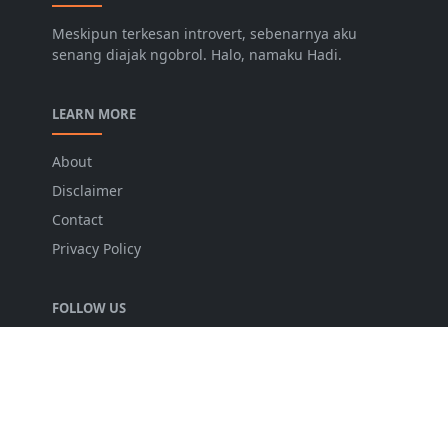
Meskipun terkesan introvert, sebenarnya aku
senang diajak ngobrol. Halo, namaku Hadi.
LEARN MORE
About
Disclaimer
Contact
Privacy Policy
FOLLOW US