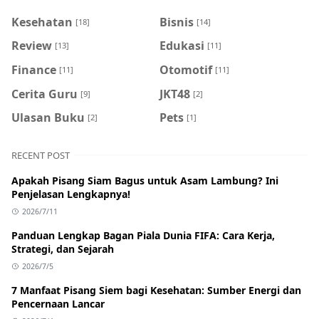
Kesehatan
Bisnis
[18]
[14]
Review
Edukasi
[13]
[11]
Finance
Otomotif
[11]
[11]
Cerita Guru
JKT48
[9]
[2]
Ulasan Buku
Pets
[2]
[1]
RECENT POST
Apakah Pisang Siam Bagus untuk Asam Lambung? Ini
Penjelasan Lengkapnya!
2026/7/11
Panduan Lengkap Bagan Piala Dunia FIFA: Cara Kerja,
Strategi, dan Sejarah
2026/7/5
7 Manfaat Pisang Siem bagi Kesehatan: Sumber Energi dan
Pencernaan Lancar