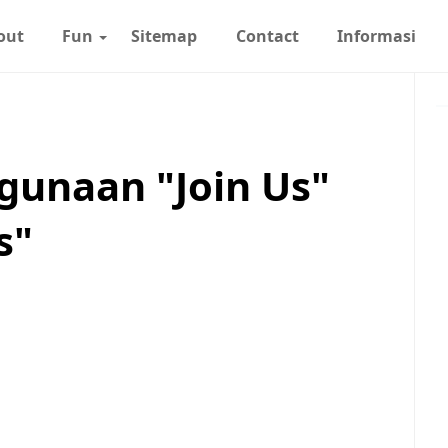
out
Fun
Sitemap
Contact
Informasi
unaan "Join Us"
s"