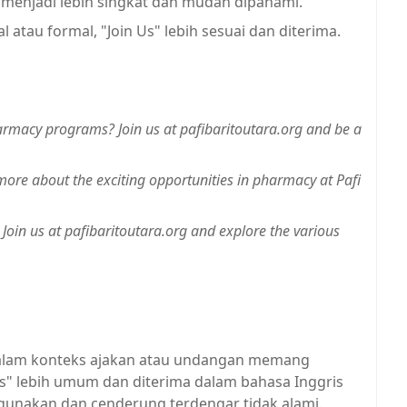
t menjadi lebih singkat dan mudah dipahami.
 atau formal, "Join Us" lebih sesuai dan diterima.
armacy programs? Join us at pafibaritoutara.org and be a
 more about the exciting opportunities in pharmacy at Pafi
Join us at pafibaritoutara.org and explore the various
 dalam konteks ajakan atau undangan memang
 Us" lebih umum dan diterima dalam bahasa Inggris
digunakan dan cenderung terdengar tidak alami.