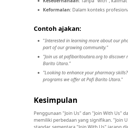
Kesederhanaan
: Tanpa "with", kalima
Keformalan
: Dalam konteks profesional
Contoh ajakan:
"
Interested in learning more about our ph
part of our growing community."
"Join us at pafibaritoutara.org to discover
Barito Utara."
"Looking to enhance your pharmacy skills? 
programs we offer at Pafi Barito Utara
."
Kesimpulan
Penggunaan "Join Us" dan "Join With Us"
memiliki perbedaan yang signifikan. "Join
standar, sementara "Join With Us" jarang 