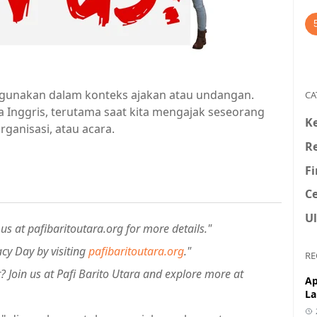
digunakan dalam konteks ajakan atau undangan.
CA
sa Inggris, terutama saat kita mengajak seseorang
K
ganisasi, atau acara.
R
F
Ce
U
us at pafibaritoutara.org for more details."
acy Day by visiting
pafibaritoutara.org
."
RE
 Join us at Pafi Barito Utara and explore more at
Ap
La