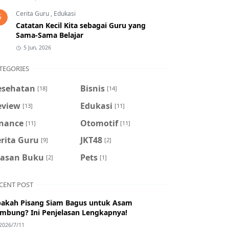
Cerita Guru
,
Edukasi
5
Catatan Kecil Kita sebagai Guru yang
Sama-Sama Belajar
5 Jun, 2026
TEGORIES
esehatan
Bisnis
[18]
[14]
eview
Edukasi
[13]
[11]
inance
Otomotif
[11]
[11]
rita Guru
JKT48
[9]
[2]
lasan Buku
Pets
[2]
[1]
CENT POST
akah Pisang Siam Bagus untuk Asam
mbung? Ini Penjelasan Lengkapnya!
2026/7/11