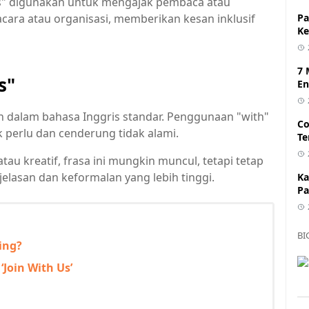
n us" digunakan untuk mengajak pembaca atau
Pa
ara atau organisasi, memberikan kesan inklusif
Ke
7 
s"
En
n dalam bahasa Inggris standar. Penggunaan "with"
Co
ak perlu dan cenderung tidak alami.
Te
u kreatif, frasa ini mungkin muncul, tetapi tetap
elasan dan keformalan yang lebih tinggi.
Ka
Pa
BI
ing?
Join With Us’