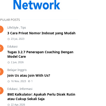
PULAR POSTS
LifeStyle
,
Tips
1
3 Cara Privat Nomor Indosat yang Mudah
23 Jul, 2023
Edukasi
2
Tugas 3.2.7 Penerapan Coaching Dengan
Model Care
2 Jun, 2026
Belajar Inggris
3
Join Us atau Join With Us?
16 Nov, 2023
1
Edukasi
,
Informasi
4
BMI Kalkulator: Apakah Perlu Dicek Rutin
atau Cukup Sekali Saja
22 Apr, 2026