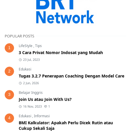
POPULAR POSTS
LifeStyle
,
Tips
1
3 Cara Privat Nomor Indosat yang Mudah
23 Jul, 2023
Edukasi
2
Tugas 3.2.7 Penerapan Coaching Dengan Model Care
2 Jun, 2026
Belajar Inggris
3
Join Us atau Join With Us?
16 Nov, 2023
1
Edukasi
,
Informasi
4
BMI Kalkulator: Apakah Perlu Dicek Rutin atau
Cukup Sekali Saja