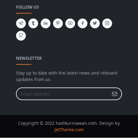
FOLLOW US
NEWSLETTER
Stay up to date with the latest news and relevant
updates from us.
Copyright © 2022 hadikurniawan.com. Design by
JetTheme.com