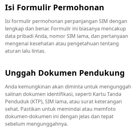
Isi Formulir Permohonan
Isi formulir permohonan perpanjangan SIM dengan
lengkap dan benar. Formulir ini biasanya mencakup
data pribadi Anda, nomor SIM lama, dan pertanyaan
mengenai kesehatan atau pengetahuan tentang
aturan lalu lintas.
Unggah Dokumen Pendukung
Anda kemungkinan akan diminta untuk mengunggah
salinan dokumen identifikasi, seperti Kartu Tanda
Penduduk (KTP), SIM lama, atau surat keterangan
sehat. Pastikan untuk memindai atau memfoto
dokumen-dokumen ini dengan jelas dan tepat
sebelum mengunggahnya.