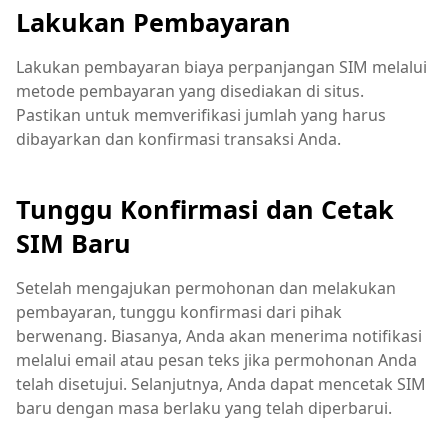
Lakukan Pembayaran
Lakukan pembayaran biaya perpanjangan SIM melalui
metode pembayaran yang disediakan di situs.
Pastikan untuk memverifikasi jumlah yang harus
dibayarkan dan konfirmasi transaksi Anda.
Tunggu Konfirmasi dan Cetak
SIM Baru
Setelah mengajukan permohonan dan melakukan
pembayaran, tunggu konfirmasi dari pihak
berwenang. Biasanya, Anda akan menerima notifikasi
melalui email atau pesan teks jika permohonan Anda
telah disetujui. Selanjutnya, Anda dapat mencetak SIM
baru dengan masa berlaku yang telah diperbarui.