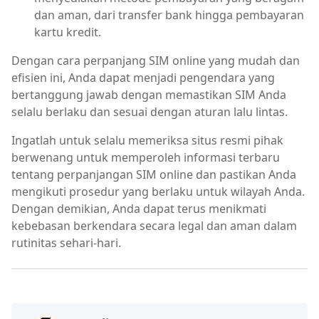
dan aman, dari transfer bank hingga pembayaran
kartu kredit.
Dengan cara perpanjang SIM online yang mudah dan
efisien ini, Anda dapat menjadi pengendara yang
bertanggung jawab dengan memastikan SIM Anda
selalu berlaku dan sesuai dengan aturan lalu lintas.
Ingatlah untuk selalu memeriksa situs resmi pihak
berwenang untuk memperoleh informasi terbaru
tentang perpanjangan SIM online dan pastikan Anda
mengikuti prosedur yang berlaku untuk wilayah Anda.
Dengan demikian, Anda dapat terus menikmati
kebebasan berkendara secara legal dan aman dalam
rutinitas sehari-hari.