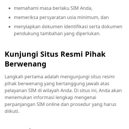
memahami masa berlaku SIM Anda,
memeriksa persyaratan usia minimum, dan
menyiapkan dokumen identifikasi serta dokumen
pendukung tambahan yang diperlukan.
Kunjungi Situs Resmi Pihak
Berwenang
Langkah pertama adalah mengunjungi situs resmi
pihak berwenang yang bertanggung jawab atas
pelayanan SIM di wilayah Anda. Di situs ini, Anda akan
menemukan informasi lengkap mengenai
perpanjangan SIM online dan prosedur yang harus
diikuti.