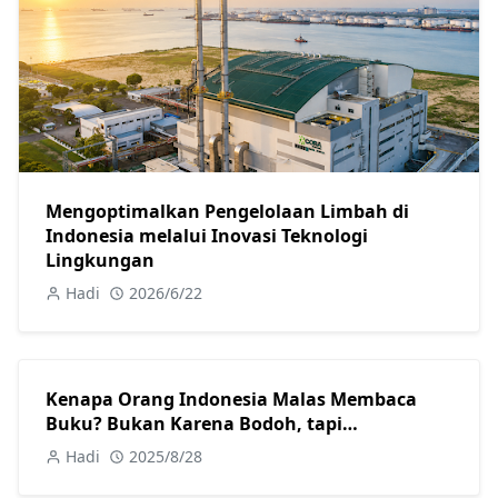
Mengoptimalkan Pengelolaan Limbah di
Indonesia melalui Inovasi Teknologi
Lingkungan
Hadi
2026/6/22
Kenapa Orang Indonesia Malas Membaca
Buku? Bukan Karena Bodoh, tapi…
Hadi
2025/8/28