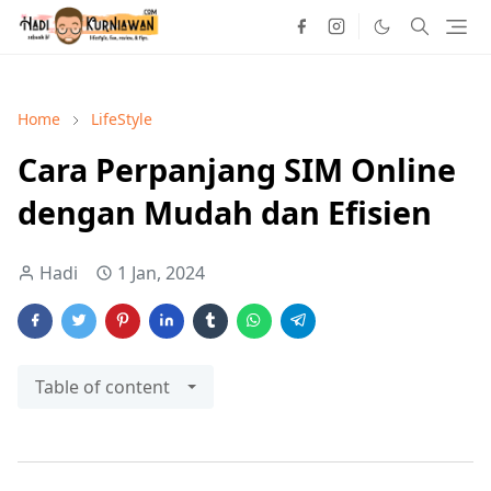
Home
LifeStyle
Cara Perpanjang SIM Online
dengan Mudah dan Efisien
Hadi
1 Jan, 2024
Table of content